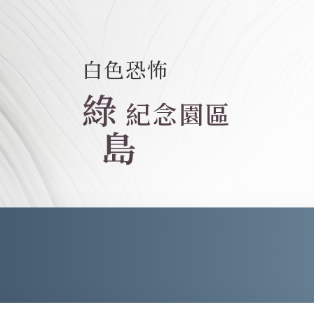
白色恐怖
綠
紀念園區
島