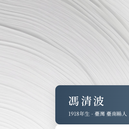
馮清波
1918
-
臺灣 臺南縣人