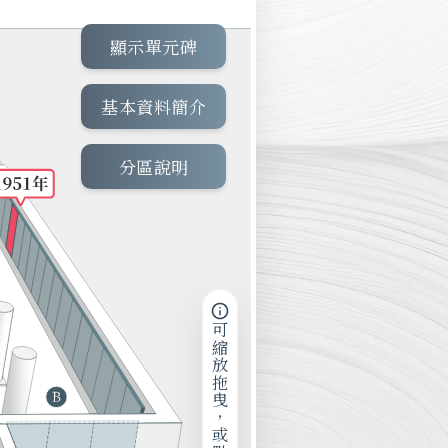
顯示單元碑
基本資料簡介
分區說明
可縮放拖曳，或點擊