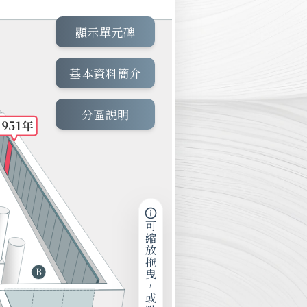
顯示單元碑
基本資料簡介
分區說明
可縮放拖曳，或點擊