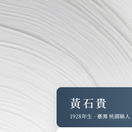
黃石貴
1928
-
臺灣 桃園縣人