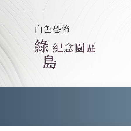
白色恐怖
綠
紀念園區
島