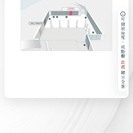
可縮放拖曳，或點擊
此處
顯示全景