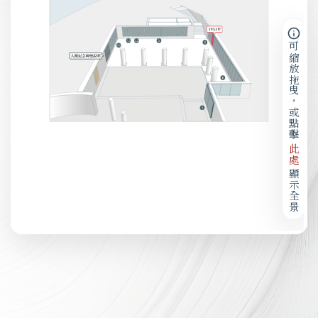
可縮放拖曳，或點擊
此處
顯示全景