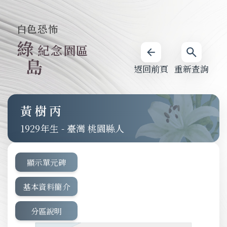
白色恐怖
綠
紀念園區
島
返回前頁
重新查詢
黃樹丙
1929
-
臺灣 桃園縣人
顯示單元碑
基本資料簡介
分區說明