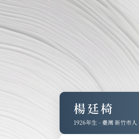
楊廷椅
1926
-
臺灣 新竹市人