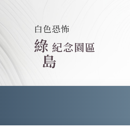
白色恐怖
綠
紀念園區
島