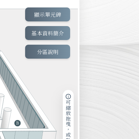
顯示單元碑
基本資料簡介
分區說明
可縮放拖曳，或點擊