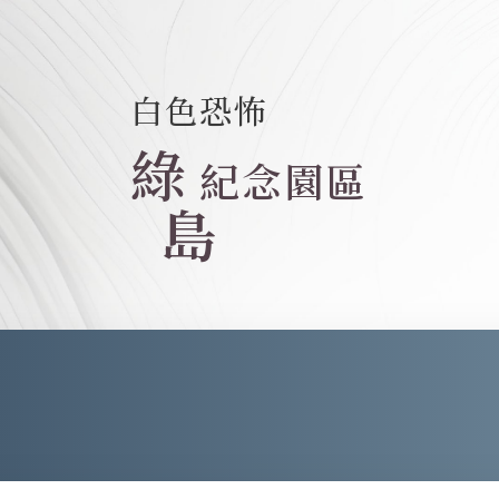
白色恐怖
綠
紀念園區
島