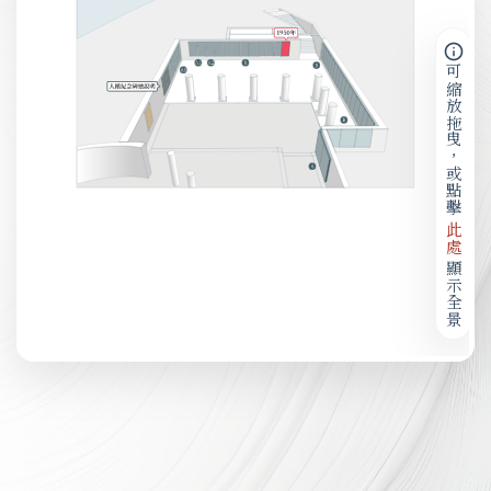
可縮放拖曳，或點擊
此處
顯示全景