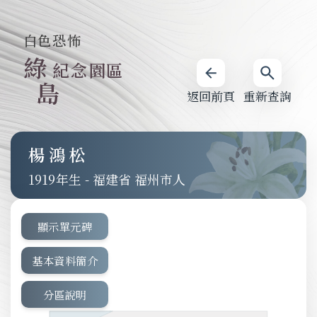
白色恐怖
綠
紀念園區
島
返回前頁
重新查詢
楊鴻松
1919
-
福建省 福州市人
顯示單元碑
基本資料簡介
分區說明