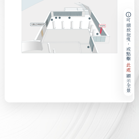
可縮放拖曳，或點擊
此處
顯示全景