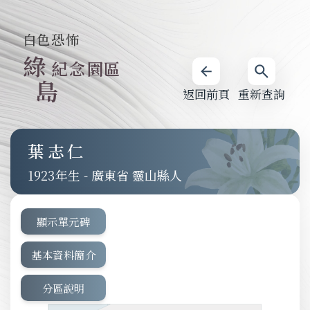
白色恐怖
綠
紀念園區
島
返回前頁
重新查詢
葉志仁
1923
-
廣東省 靈山縣人
顯示單元碑
基本資料簡介
分區說明