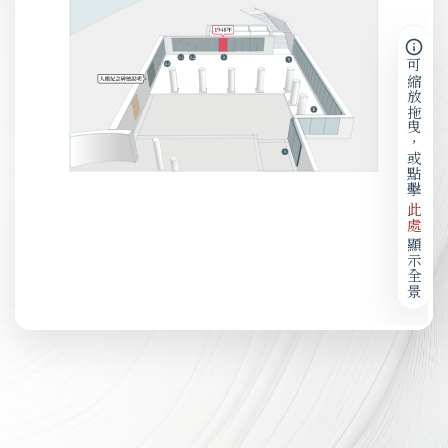
可縮放拖曳，或點擊
此處
顯示全景