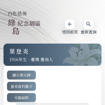
白色恐怖
綠
紀念園區
島
返回前頁
重新查詢
葉登炎
1916
-
臺灣 臺南人
顯示單元碑
基本資料簡介
分區說明