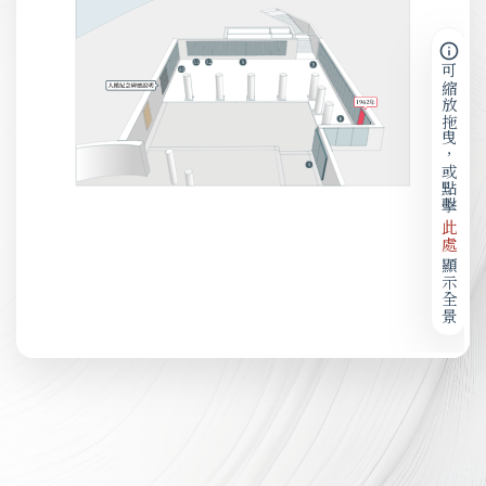
可縮放拖曳，或點擊
此處
顯示全景