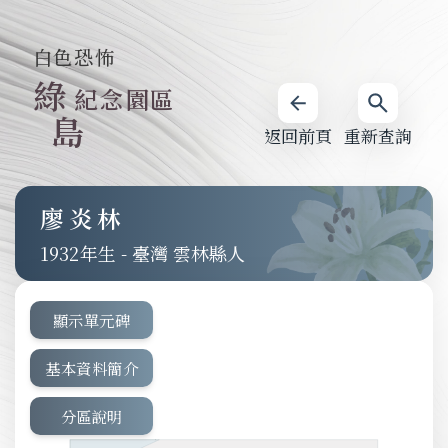
白色恐怖
綠
紀念園區
島
返回前頁
重新查詢
廖炎林
1932
-
臺灣 雲林縣人
顯示單元碑
基本資料簡介
分區說明