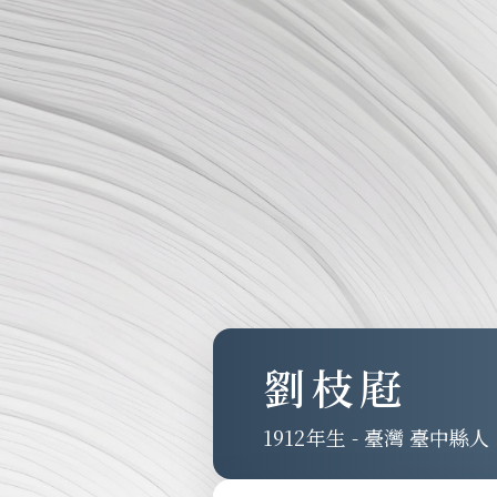
劉枝屘
1912
-
臺灣 臺中縣人