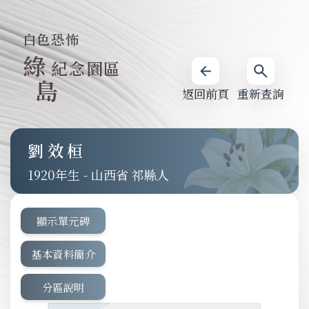
白色恐怖
綠
紀念園區
島
返回前頁
重新查詢
劉效桓
1920
-
山西省 祁縣人
顯示單元碑
基本資料簡介
分區說明