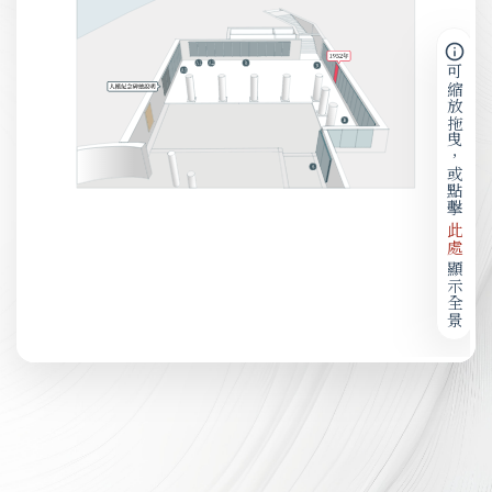
可縮放拖曳，或點擊
此處
顯示全景