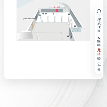
可縮放拖曳，或點擊
此處
顯示全景