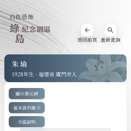
白色恐怖
綠
紀念園區
島
返回前頁
重新查詢
朱瑜
1928
-
福建省 廈門市人
顯示單元碑
基本資料簡介
分區說明