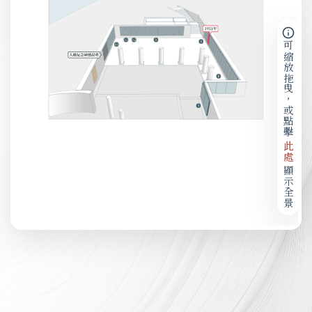
可縮放拖曳，或點擊
此處
顯示全景