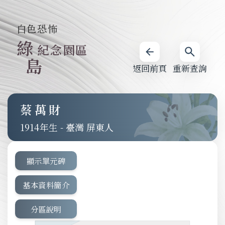
白色恐怖
綠
紀念園區
島
返回前頁
重新查詢
蔡萬財
1914
-
臺灣 屏東人
顯示單元碑
基本資料簡介
分區說明