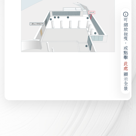
可縮放拖曳，或點擊
此處
顯示全景