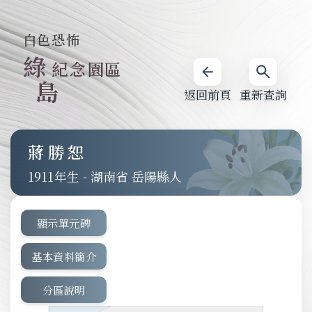
白色恐怖
綠
紀念園區
島
返回前頁
重新查詢
蔣勝恕
1911
-
湖南省 岳陽縣人
顯示單元碑
基本資料簡介
分區說明