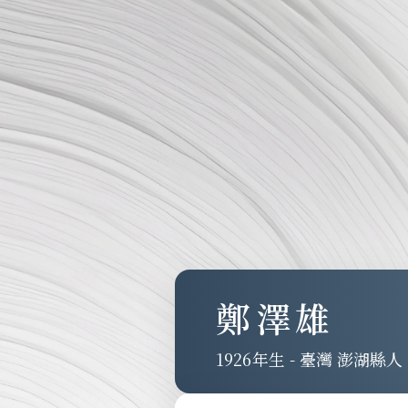
鄭澤雄
1926
-
臺灣 澎湖縣人