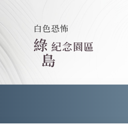
白色恐怖
綠
紀念園區
島