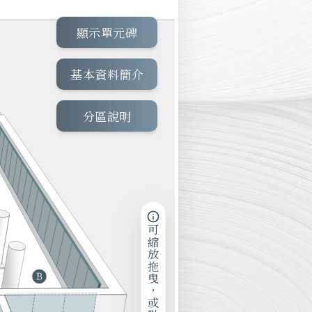
顯示單元碑
基本資料簡介
分區說明
可縮放拖曳，或點擊