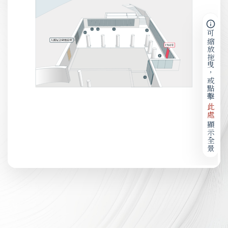
可縮放拖曳，或點擊
此處
顯示全景