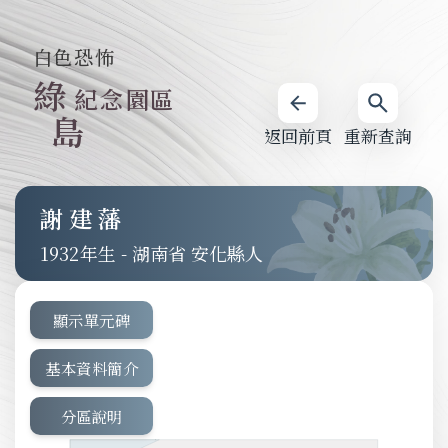
白色恐怖
綠
紀念園區
島
返回前頁
重新查詢
謝建藩
1932
-
湖南省 安化縣人
顯示單元碑
基本資料簡介
分區說明