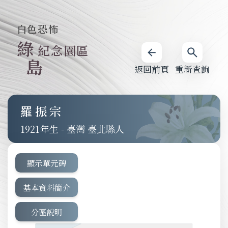
白色恐怖
綠
紀念園區
島
返回前頁
重新查詢
羅振宗
1921
-
臺灣 臺北縣人
顯示單元碑
基本資料簡介
分區說明