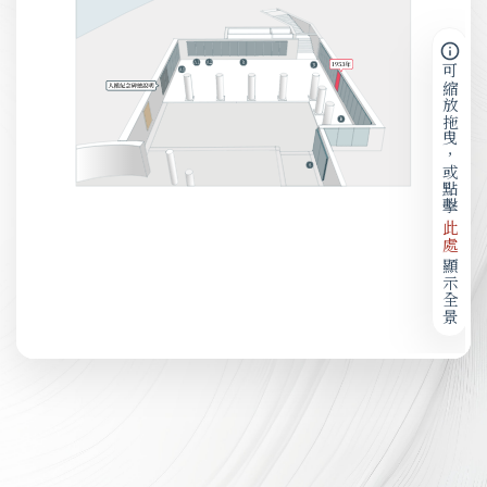
可縮放拖曳，或點擊
此處
顯示全景