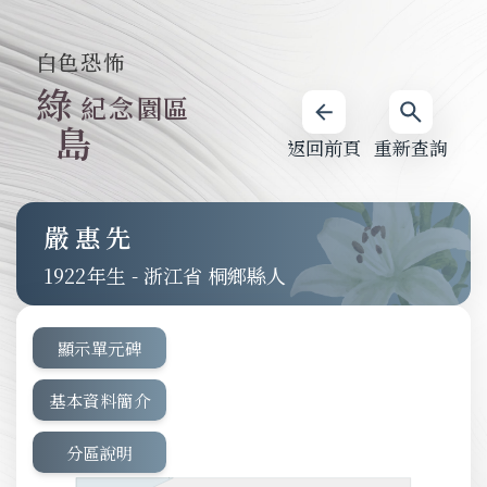
白色恐怖
綠
紀念園區
島
返回前頁
重新查詢
嚴惠先
1922
-
浙江省 桐鄉縣人
顯示單元碑
基本資料簡介
分區說明