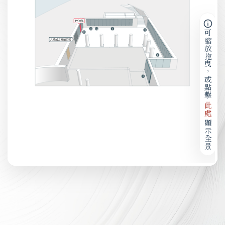
可縮放拖曳，或點擊
此處
顯示全景