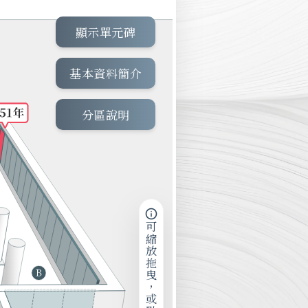
顯示單元碑
基本資料簡介
分區說明
可縮放拖曳，或點擊