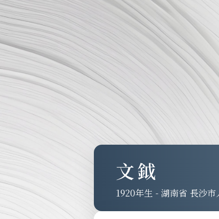
文鉞
1920
-
湖南省 長沙市