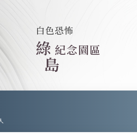
白色恐怖
綠
紀念園區
島
人