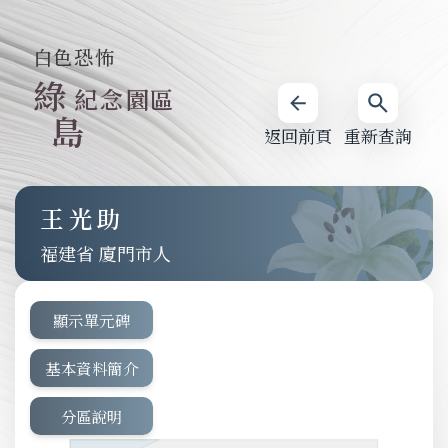
白色恐怖
綠
紀念園區
島
返回前頁
重新查詢
王光助
福建省 廈門市人
顯示單元碑
基本資料簡介
分區說明