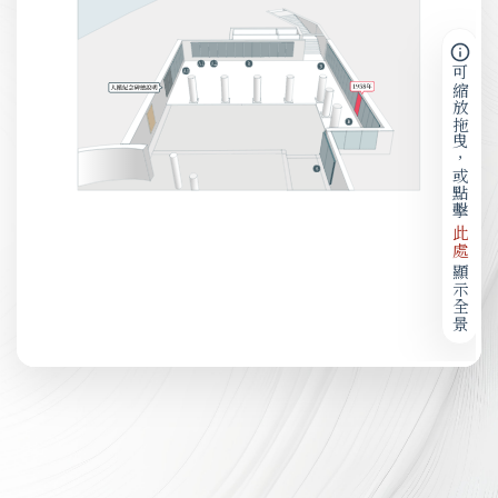
可縮放拖曳，或點擊
此處
顯示全景