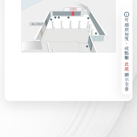
可縮放拖曳，或點擊
此處
顯示全景