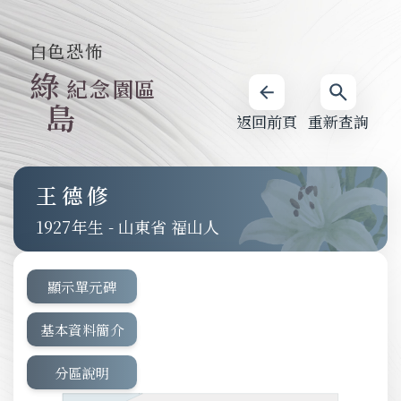
白色恐怖
綠
紀念園區
島
返回前頁
重新查詢
王德修
1927
-
山東省 福山人
顯示單元碑
基本資料簡介
分區說明