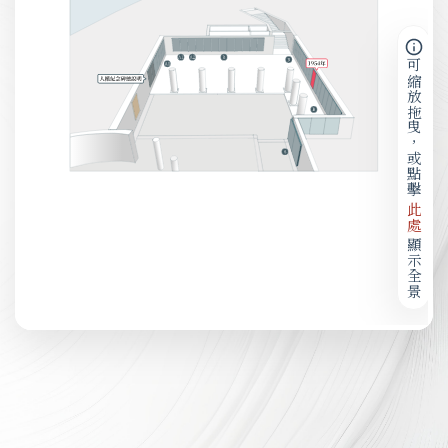
可縮放拖曳，或點擊
此處
顯示全景