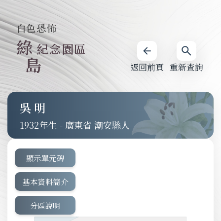
白色恐怖
綠
紀念園區
島
返回前頁
重新查詢
吳明
1932
-
廣東省 潮安縣人
顯示單元碑
基本資料簡介
分區說明