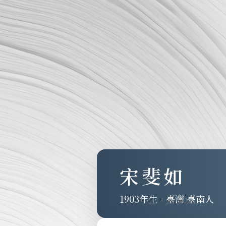
宋斐如
1903
-
臺灣 臺南人