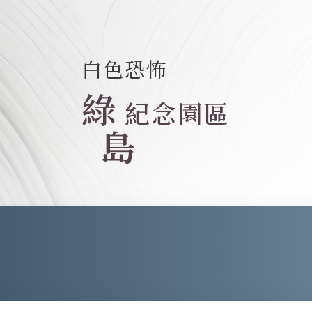
白色恐怖
綠
紀念園區
島