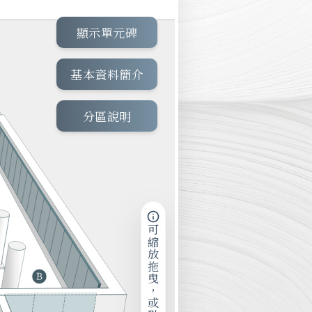
顯示單元碑
基本資料簡介
分區說明
可縮放拖曳，或點擊