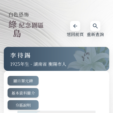
白色恐怖
綠
紀念園區
島
返回前頁
重新查詢
李待錫
1925
-
湖南省 衡陽市人
顯示單元碑
基本資料簡介
分區說明