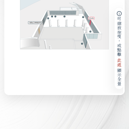
可縮放拖曳，或點擊
此處
顯示全景