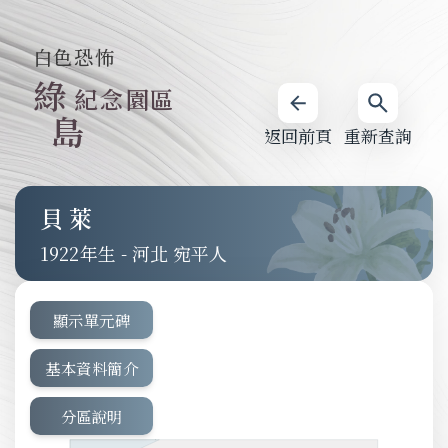
白色恐怖
綠
紀念園區
島
返回前頁
重新查詢
貝萊
1922
-
河北 宛平人
顯示單元碑
基本資料簡介
分區說明