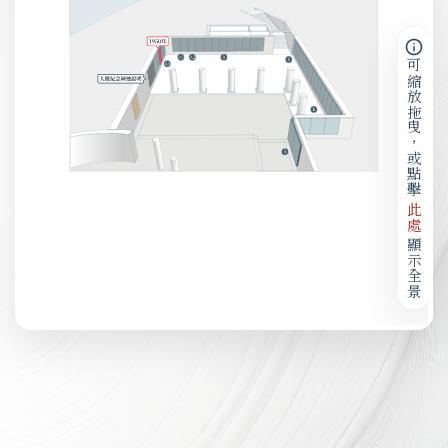
可縮放拖曳，或點擊
此處
顯示全景