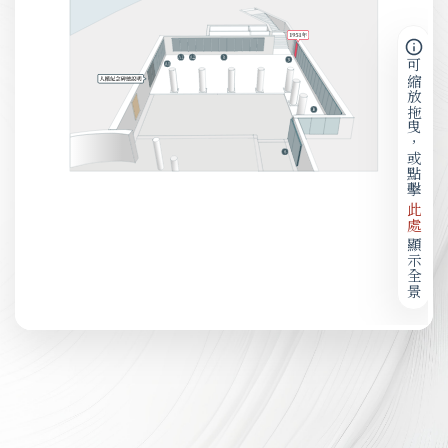
可縮放拖曳，或點擊
此處
顯示全景