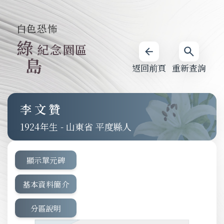
白色恐怖
綠
紀念園區
島
返回前頁
重新查詢
李文贊
1924
-
山東省 平度縣人
顯示單元碑
基本資料簡介
分區說明