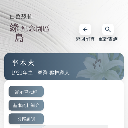
白色恐怖
綠
紀念園區
島
返回前頁
重新查詢
李木火
1921
-
臺灣 雲林縣人
顯示單元碑
基本資料簡介
分區說明