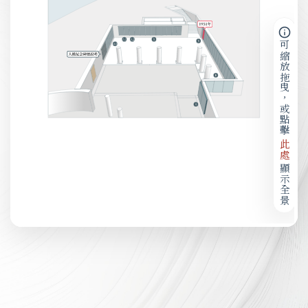
可縮放拖曳，或點擊
此處
顯示全景