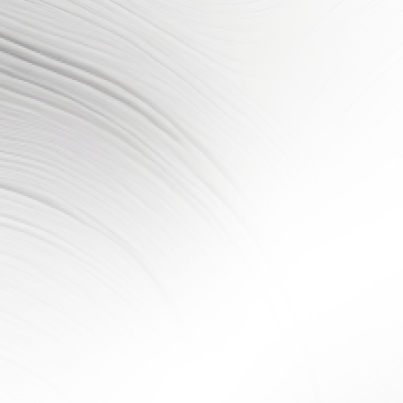
白色恐怖
綠
紀念園區
島
李世傑
1916
-
福建省 惠安縣人
顯示單元碑
基本資料簡介
分區說明