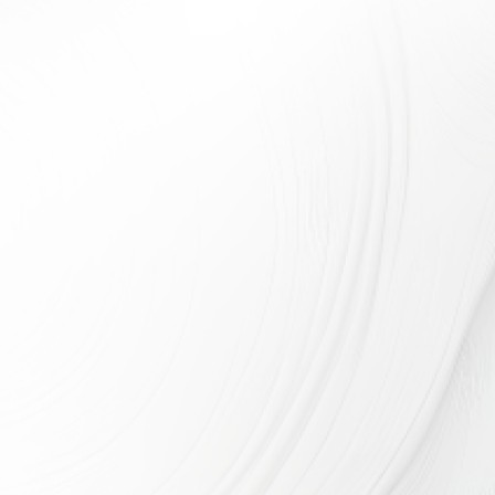
可縮放拖曳，或點擊
此處
顯示全景