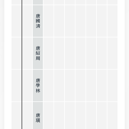
唐國清
唐紹周
唐學林
唐璜