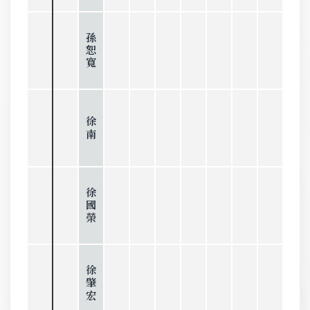
孫恕寬
徐南
徐國榮
徐肇宏