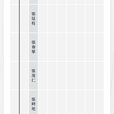
張廷柱
張春華
張茂仁
張時地