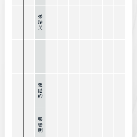
張瑞芙
張隱約
張鑾明