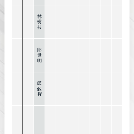
林樹枝
邱世明
邱致智