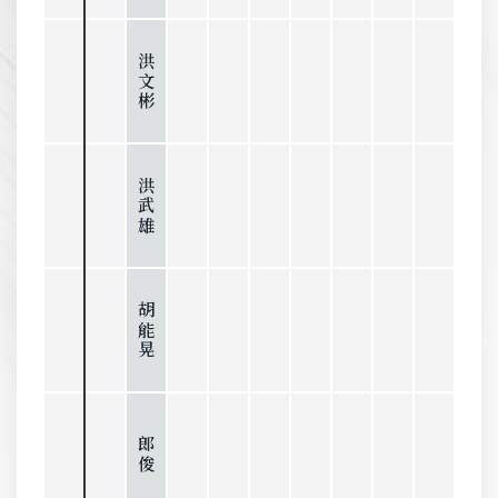
洪文彬
洪武雄
胡能晃
郎俊