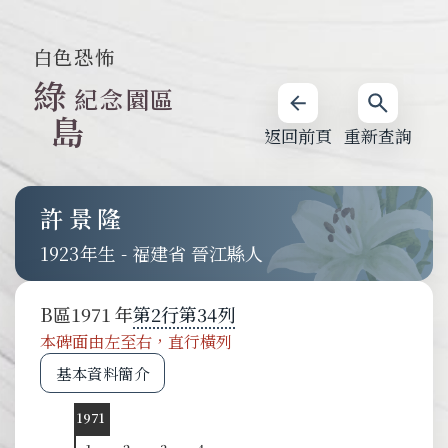
白色恐怖
綠
紀念園區
島
返回前頁
重新查詢
許景隆
1923
-
福建省 晉江縣人
B
區
1971
第
2
行
第
34
列
本碑面由左至右，直行橫列
基本資料簡介
1971