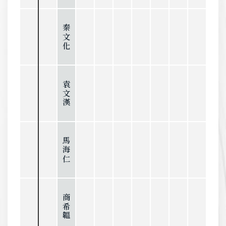
秦文化
袁文漢
馬海仁
商希韞