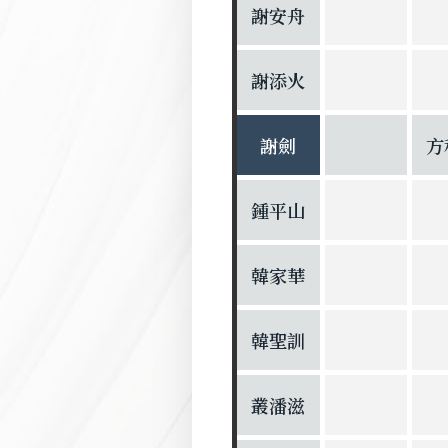
謝安舟
謝添火
謝劍
方
鍾平山
韓家華
韓聖訓
叢潘滋