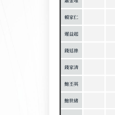
蕭金堆
賴家仁
遲益起
錢廷祿
錢家清
鮑丕英
鮑世緒