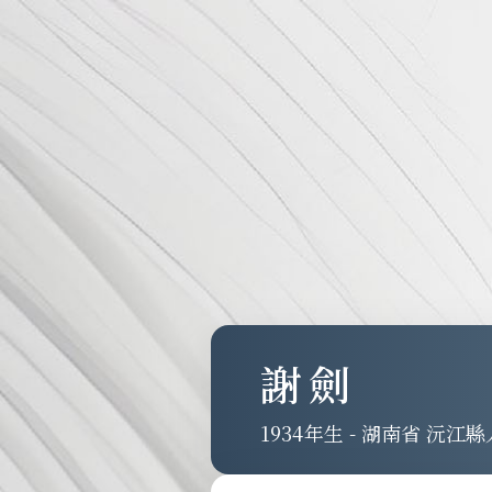
謝劍
1934
-
湖南省 沅江縣