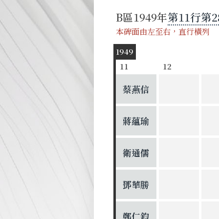
B
區
1949
第
11
行
第
2
本碑面由左至右，直行橫列
1949
11
12
蔡燕信
蔣蘊瑜
衛通儒
鄧華勝
鄭仁鈞