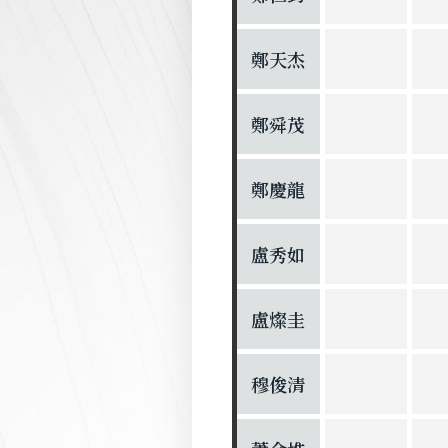
鄭天杰
鄭舜茂
鄭慶龍
盧秀如
盧燦圭
穆俊清