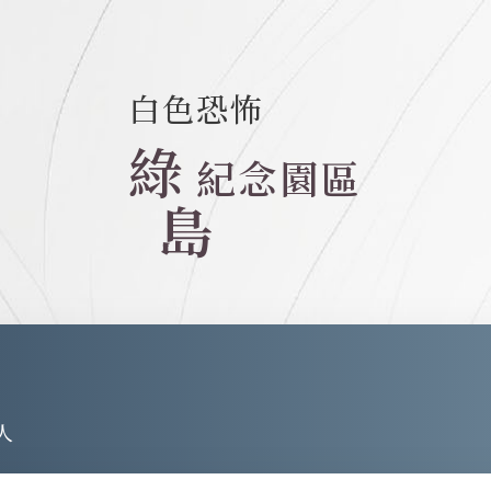
白色恐怖
綠
紀念園區
島
人