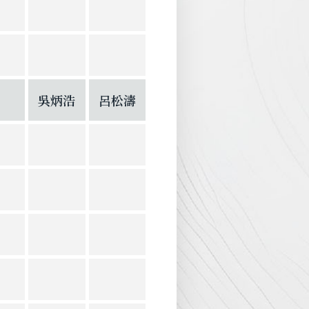
吳炳浩
呂松濤