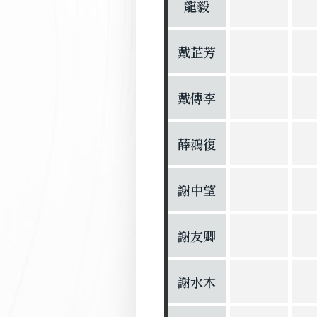
龍毅
戴芷芳
戴傳李
薛鴻復
謝中望
謝友卿
謝水木