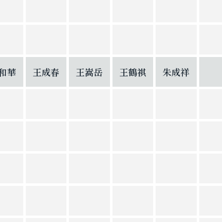
和華
王成春
王嵩岳
王鶴祺
朱成祥