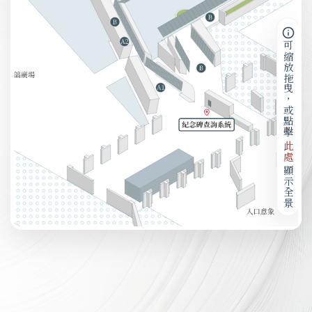
可縮放拖曳，或點擊
此處
顯示全景