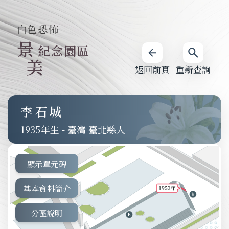
白色恐怖
景
紀念園區
美
返回前頁
重新查詢
李石城
1935
-
臺灣 臺北縣人
顯示單元碑
基本資料簡介
分區說明