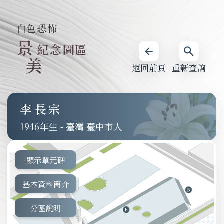
白色恐怖
景
紀念園區
美
返回前頁
重新查詢
李長宗
1946
-
臺灣 臺中市人
顯示單元碑
基本資料簡介
分區說明