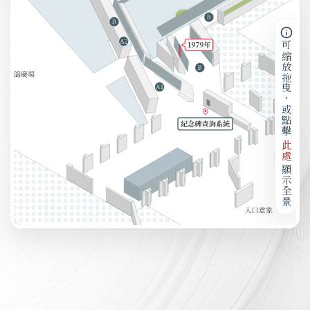
可縮放拖曳，或點擊
此處
顯示全景