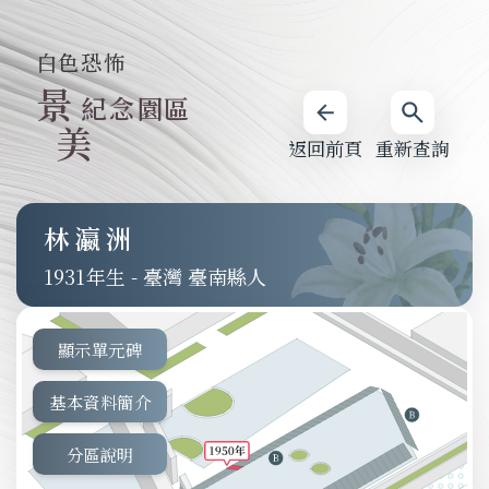
白色恐怖
景
紀念園區
美
返回前頁
重新查詢
林瀛洲
1931
-
臺灣 臺南縣人
顯示單元碑
基本資料簡介
分區說明