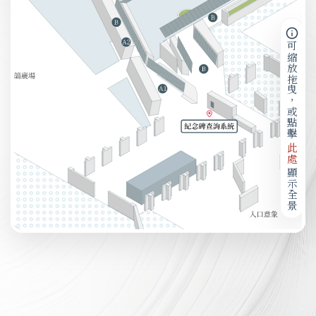
可縮放拖曳，或點擊
此處
顯示全景