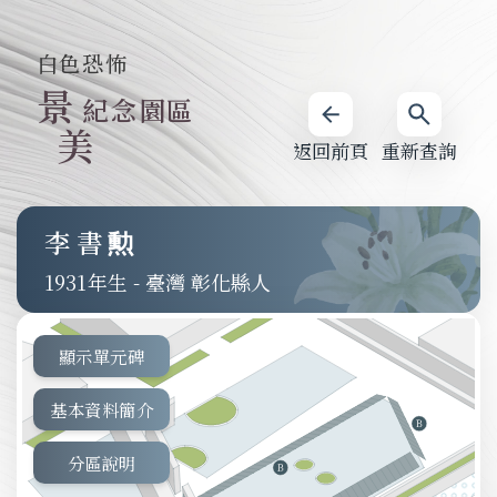
白色恐怖
景
紀念園區
美
返回前頁
重新查詢
李書勲
1931
-
臺灣 彰化縣人
顯示單元碑
基本資料簡介
分區說明