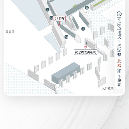
可縮放拖曳，或點擊
此處
顯示全景