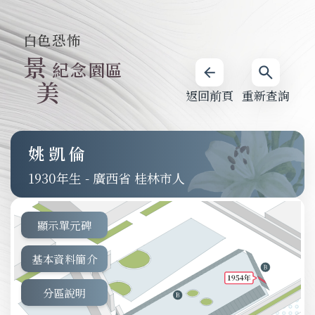
白色恐怖
景
紀念園區
美
返回前頁
重新查詢
姚凱倫
1930
-
廣西省 桂林市人
顯示單元碑
基本資料簡介
分區說明