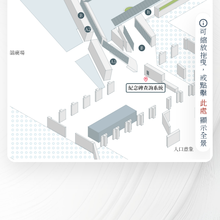
可縮放拖曳，或點擊
此處
顯示全景