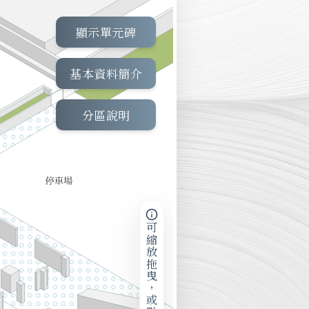
顯示單元碑
基本資料簡介
分區說明
可縮放拖曳，或點擊