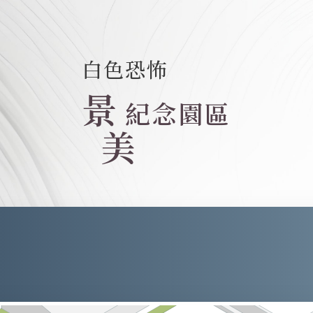
白色恐怖
景
紀念園區
美