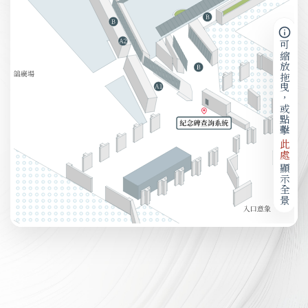
可縮放拖曳，或點擊
此處
顯示全景