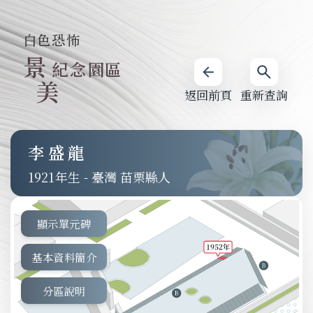
白色恐怖
景
紀念園區
美
返回前頁
重新查詢
李盛龍
1921
-
臺灣 苗栗縣人
顯示單元碑
基本資料簡介
分區說明