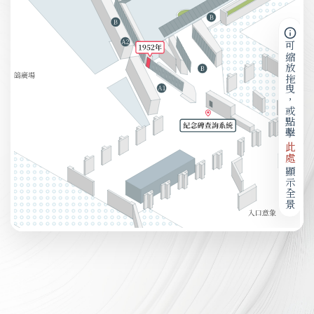
可縮放拖曳，或點擊
此處
顯示全景