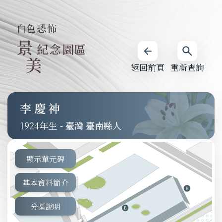
白色恐怖
景
紀念園區
美
返回前頁
重新查詢
李慶神
1924
-
臺灣 臺南縣人
顯示單元碑
基本資料簡介
分區說明