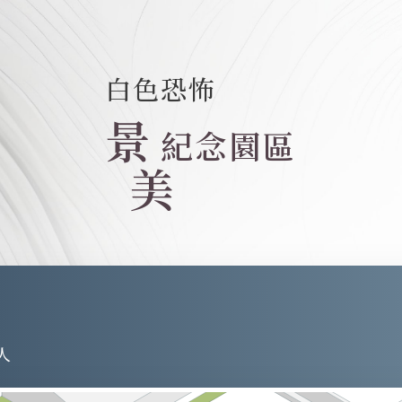
白色恐怖
景
紀念園區
美
人