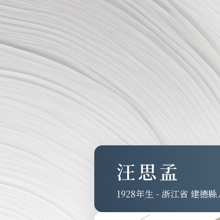
汪思孟
1928
-
浙江省 建德縣