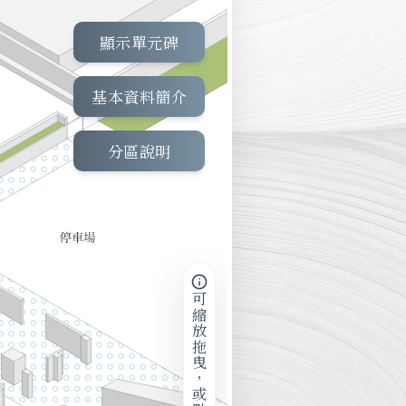
顯示單元碑
基本資料簡介
分區說明
可縮放拖曳，或點擊