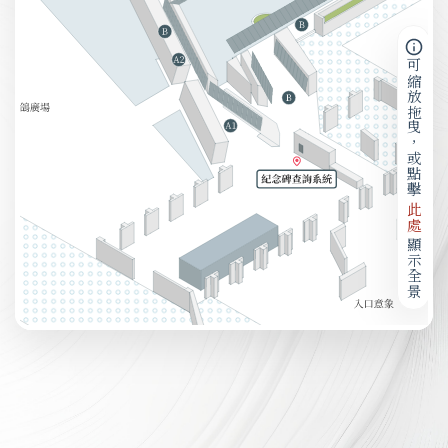
可縮放拖曳，或點擊
此處
顯示全景