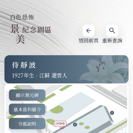
白色恐怖
景
紀念園區
美
返回前頁
重新查詢
侍靜波
1927
-
江蘇 灌雲人
顯示單元碑
基本資料簡介
分區說明