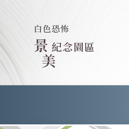
白色恐怖
景
紀念園區
美