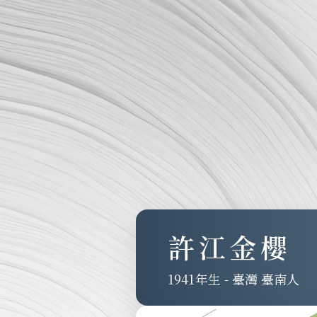
許江金櫻
1941
-
臺灣 臺南人