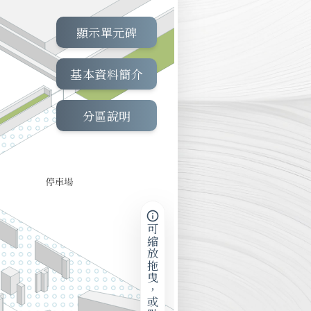
顯示單元碑
基本資料簡介
分區說明
可縮放拖曳，或點擊