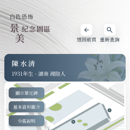
白色恐怖
景
紀念園區
美
返回前頁
重新查詢
陳水清
1931
-
湖南 湘陰人
顯示單元碑
基本資料簡介
分區說明