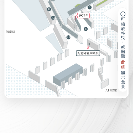
可縮放拖曳，或點擊
此處
顯示全景