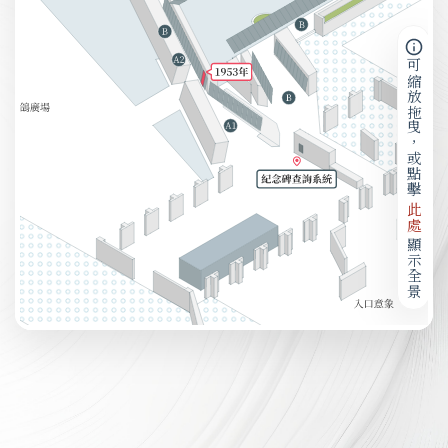
可縮放拖曳，或點擊
此處
顯示全景