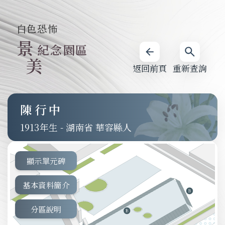
白色恐怖
景
紀念園區
美
返回前頁
重新查詢
陳行中
1913
-
湖南省 華容縣人
顯示單元碑
基本資料簡介
分區說明