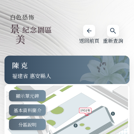
白色恐怖
景
紀念園區
美
返回前頁
重新查詢
陳克
福建省 惠安縣人
顯示單元碑
基本資料簡介
分區說明