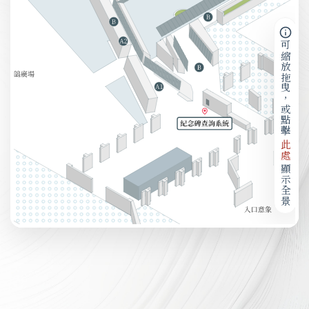
可縮放拖曳，或點擊
此處
顯示全景