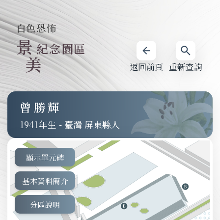
白色恐怖
景
紀念園區
美
返回前頁
重新查詢
曾勝輝
1941
-
臺灣 屏東縣人
顯示單元碑
基本資料簡介
分區說明