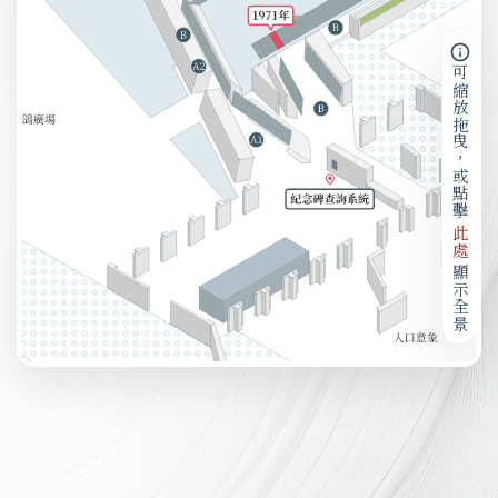
可縮放拖曳，或點擊
此處
顯示全景