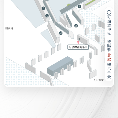
可縮放拖曳，或點擊
此處
顯示全景