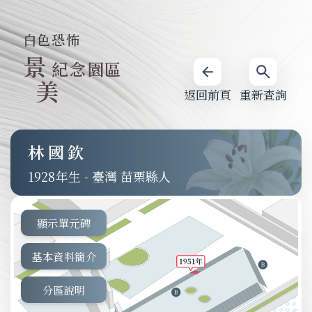
白色恐怖
景
紀念園區
美
返回前頁
重新查詢
林國欽
1928
-
臺灣 苗栗縣人
顯示單元碑
基本資料簡介
分區說明