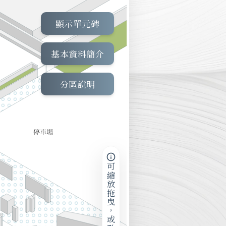
顯示單元碑
基本資料簡介
分區說明
可縮放拖曳，或點擊