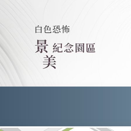
白色恐怖
景
紀念園區
美