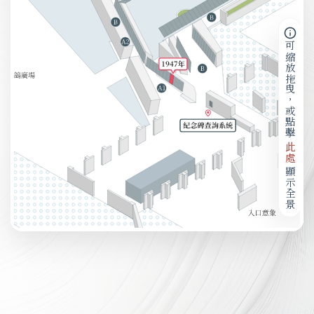
可縮放拖曳，或點擊
此處
顯示全景