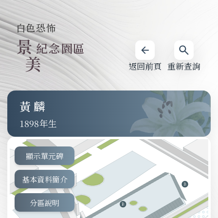
白色恐怖
景
紀念園區
美
返回前頁
重新查詢
黃麟
1898
顯示單元碑
基本資料簡介
分區說明