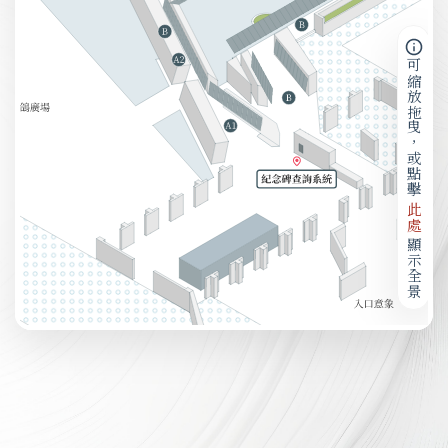
可縮放拖曳，或點擊
此處
顯示全景