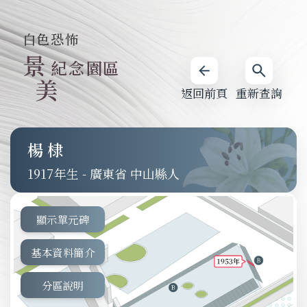
白色恐怖
景
紀念園區
美
返回前頁
重新查詢
楊棣
1917
-
廣東省 中山縣人
顯示單元碑
基本資料簡介
分區說明